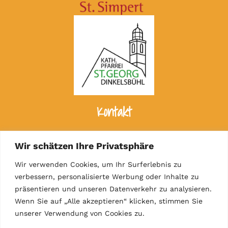
Kontakt
Leitung: Nadine Steinhöfer
Wir schätzen Ihre Privatsphäre
Lorestr. 2
91550 Dinkelsbühl
Wir verwenden Cookies, um Ihr Surferlebnis zu
verbessern, personalisierte Werbung oder Inhalte zu
präsentieren und unseren Datenverkehr zu analysieren.
09851/8139680
Wenn Sie auf „Alle akzeptieren“ klicken, stimmen Sie
unserer Verwendung von Cookies zu.
kita.st.magdalena.dinkelsbuehl@bistum-
augsburg.de